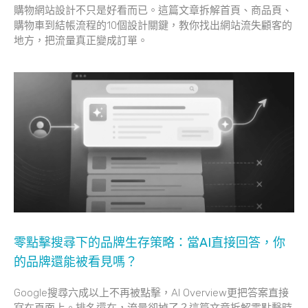
購物網站設計不只是好看而已。這篇文章拆解首頁、商品頁、
購物車到結帳流程的10個設計關鍵，教你找出網站流失顧客的
地方，把流量真正變成訂單。
零點擊搜尋下的品牌生存策略：當AI直接回答，你
的品牌還能被看見嗎？
Google搜尋六成以上不再被點擊，AI Overview更把答案直接
寫在頁面上。排名還在，流量卻掉了？這篇文章拆解零點擊時