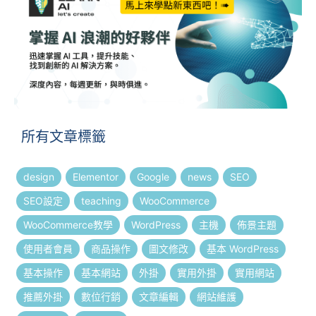
所有文章標籤
design
Elementor
Google
news
SEO
SEO設定
teaching
WooCommerce
WooCommerce教學
WordPress
主機
佈景主題
使用者會員
商品操作
圖文修改
基本 WordPress
基本操作
基本網站
外掛
實用外掛
實用網站
推薦外掛
數位行銷
文章編輯
網站維護