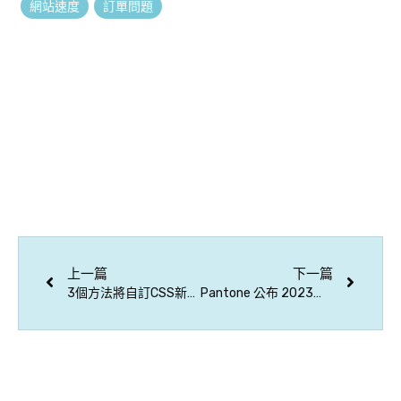
網站速度
訂單問題
上一篇
下一篇
3個方法將自訂CSS新增到WordPress網站
Pantone 公布 2023年度代表色！Viva Magenta 萬歲洋紅 開啟活力新年