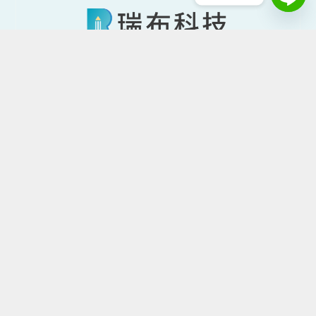
網頁設計｜架設網站｜WORDPRESS網站｜網站維護
如果您正在尋找一家專業的網頁設計公司，提供 WordPress 架
設網站、網站維護、網頁設計以及快速架站服務，那麼您來對地
方了！請立即聯繫我們，讓我們開始為您打造一個令人驚艷的網
站！
RAB瑞布科技 網頁設計公司 網站架設 網站製作 網站管理 公司網站架設 RWD網站 台北台
中高雄網站設計公司
WordPress 快速網站架設
架設網站超值方案價格