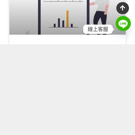
線上客服
免費網站健檢！為什麼需要做網站健
檢／SEO健檢？
如何透過網站健檢、SEO健檢，對您的網站進行
全面的性能和安全性評估。了解主機品質、網站
速度效能及SEO架構檢查如何共同作用，幫助您
的網站達到最優表現。
2024 年 10 月 11 日
IT 資訊文章