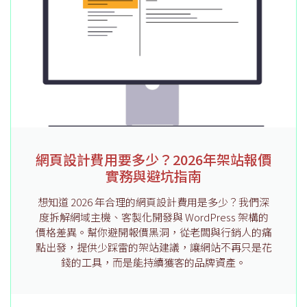
網頁設計費用要多少？2026年架站報價
實務與避坑指南
想知道 2026 年合理的網頁設計費用是多少？我們深
度拆解網域主機、客製化開發與 WordPress 架構的
價格差異。幫你避開報價黑洞，從老闆與行銷人的痛
點出發，提供少踩雷的架站建議，讓網站不再只是花
錢的工具，而是能持續獲客的品牌資產。