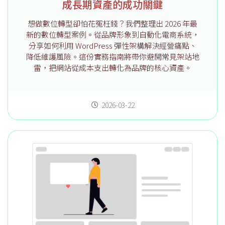
成長期資產的成功關鍵
想做數位轉型卻怕花冤枉錢？我們整理出 2026 年最
新的數位轉型案例。從品牌形象到自動化電商系統，
分享如何利用 WordPress 彈性架構解決經營痛點、
降低維護風險。這份實務指南將帶你避開常見架站地
雷，把網站從成本支出轉化為品牌的核心資產。
2026-03-22