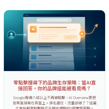
零點擊搜尋下的品牌生存策略：當AI直
接回答，你的品牌還能被看見嗎？
Google搜尋六成以上不再被點擊，AI Overview更把
答案直接寫在頁面上。排名還在，流量卻掉了？這篇
文章拆解零點擊時代品牌該調整的5個實際策略。