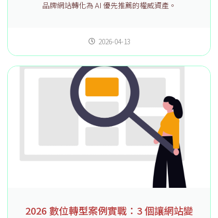
品牌網站轉化為 AI 優先推薦的權威資產。
2026-04-13
2026 數位轉型案例實戰：3 個讓網站變