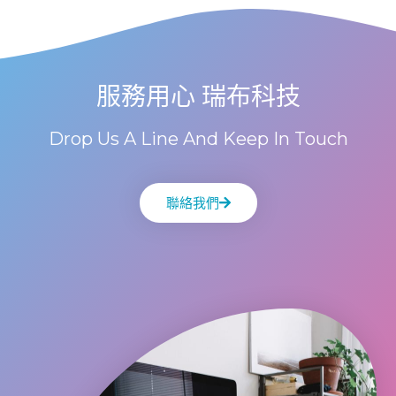
服務用心 瑞布科技
Drop Us A Line And Keep In Touch
聯絡我們