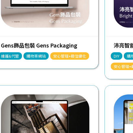
Gens飾品包裝 Gens Packaging
沛亮智能 B
維護&代管
購物車網站
安心管理+最佳優化
DIY
購
安心管理+