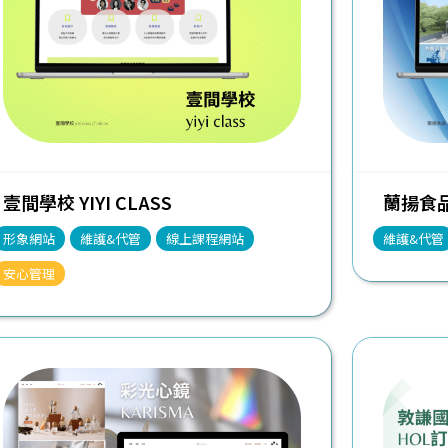
壹間學校 YIYI CLASS
蘭揚食品 
形象網站
維護&代管
線上課程網站
維護&代管
安心管理