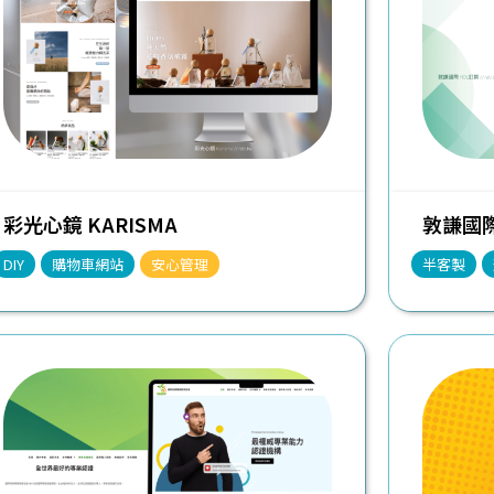
彩光心鏡 KARISMA
敦謙國際
DIY
購物車網站
安心管理
半客製