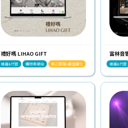
禮好嗎 LIHAO GIFT
富林音響 
維護&代管
購物車網站
安心管理+最佳優化
維護&代管