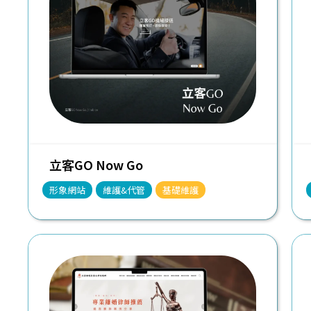
立客GO Now Go
形象網站
維護&代管
基礎維護