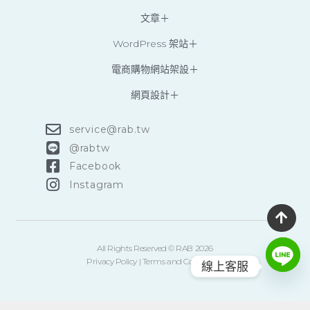
文章＋
WordPress 架站＋
電商購物網站架設＋
網頁設計＋
service@rab.tw
@‌rabtw
Facebook
Instagram
All Rights Reserved © RAB 2026
Privacy Policy
|
Terms and Conditions
線上客服