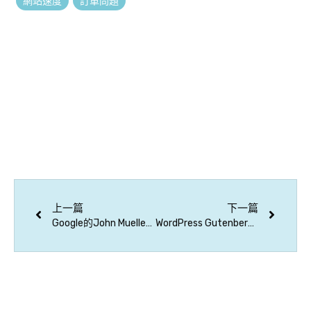
網站速度
訂單問題
上一篇
下一篇
Google的John Mueller回答了 SEO相關問題
WordPress Gutenberg 古騰堡預設區塊測試呈現