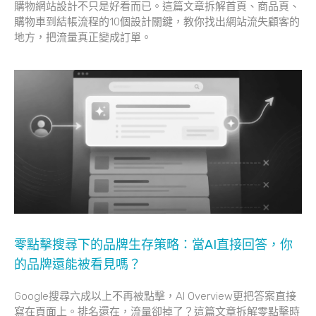
購物網站設計不只是好看而已。這篇文章拆解首頁、商品頁、
購物車到結帳流程的10個設計關鍵，教你找出網站流失顧客的
地方，把流量真正變成訂單。
零點擊搜尋下的品牌生存策略：當AI直接回答，你
的品牌還能被看見嗎？
Google搜尋六成以上不再被點擊，AI Overview更把答案直接
寫在頁面上。排名還在，流量卻掉了？這篇文章拆解零點擊時