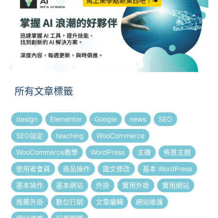
所有文章標籤
design
Elementor
Google
news
SEO
SEO設定
teaching
WooCommerce
WooCommerce教學
WordPress
主機
佈景主題
使用者會員
商品操作
圖文修改
基本 WordPress
基本操作
基本網站
外掛
實用外掛
實用網站
推薦外掛
數位行銷
文章編輯
網站維護