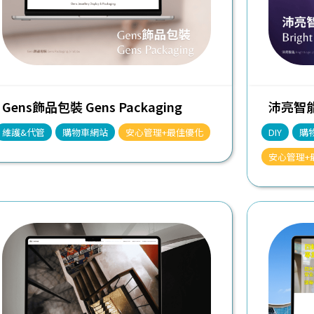
Gens飾品包裝 Gens Packaging
沛亮智能 B
維護&代管
購物車網站
安心管理+最佳優化
DIY
購
安心管理+