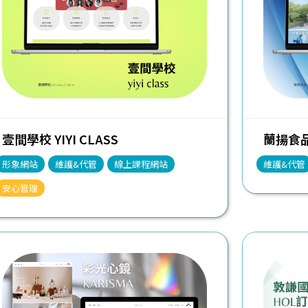
壹間學校 YIYI CLASS
蘭揚食品 
形象網站
維護&代管
線上課程網站
維護&代管
安心管理