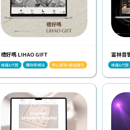
禮好嗎 LIHAO GIFT
富林音響 
維護&代管
購物車網站
安心管理+最佳優化
維護&代管