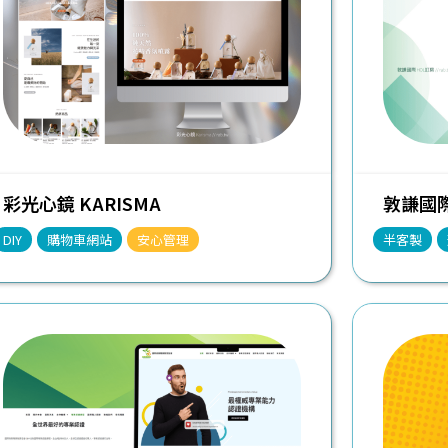
彩光心鏡 KARISMA
敦謙國際
DIY
購物車網站
安心管理
半客製