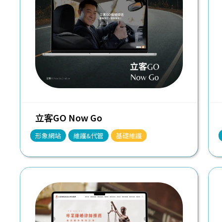
立客GO Now Go
形象網站
維護&代管
基礎維護