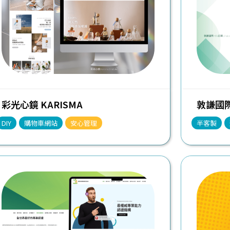
彩光心鏡 KARISMA
敦謙國際
DIY
購物車網站
安心管理
半客製