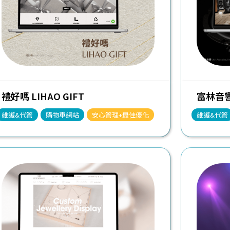
禮好嗎 LIHAO GIFT
富林音響 
維護&代管
購物車網站
安心管理+最佳優化
維護&代管