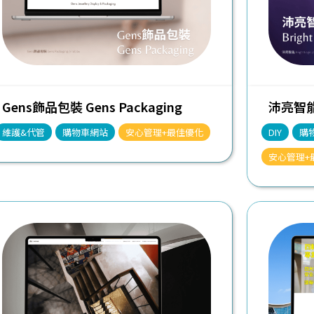
Gens飾品包裝 Gens Packaging
沛亮智能 B
維護&代管
購物車網站
安心管理+最佳優化
DIY
購
安心管理+