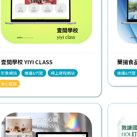
壹間學校 YIYI CLASS
蘭揚食品 
形象網站
維護&代管
線上課程網站
維護&代管
安心管理