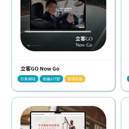
立客GO Now Go
形象網站
維護&代管
基礎維護